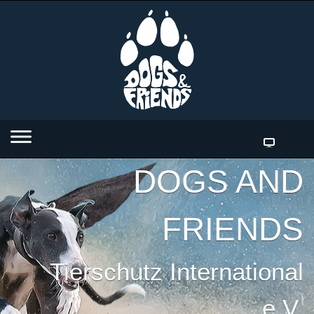
DOGS AND
FRIENDS
Tierschutz International
e.V.